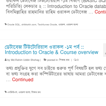
ওরাকল ডেটাবেজ টিউটোরিয়াল -১ম বিভাগ (BASIC SQ
পরিচিতি) লেকচার ২ :: Introduction to Oracle data
বিসমিল্লাহির রাহমানির রাহিম ওরাকল ডেটাবেজ …
Cont
Oracle SQL
,
shikkokh.com
,
Techtunes Oracle
,
ওরাকল
,
ওরাকল বাংলা
ডেটাবেজ টিউটোরিয়াল ওরাকল -১ম পর্ব ::
Introduction to Oracle & Course overview
by
Md.Rahim Uddin Shohag
|
posted in:
শিক্ষক.কম
|
0
তথ্য প্রযু্ক্তির যুগে সব চাইতে গুরুত পূর্ণ বিষয়টি হল তথ্য স
বা তথ্য সংগ্রহ করা কম্পিউটারের ভাষায় আমরা ডেটাবেজ 
…
Continued
এসকিউএল
,
ওরাকল বাংলা
,
শিক্ষক.কম