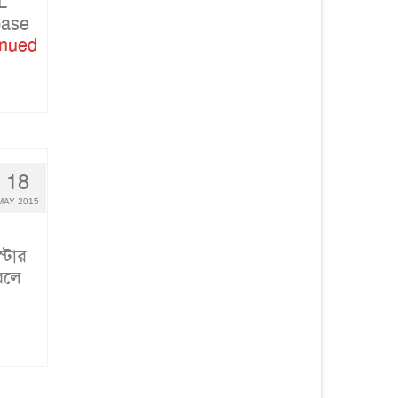
L
base
inued
18
MAY 2015
্টোর
বলে