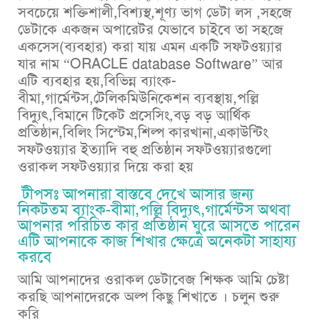
সবচেয়ে শক্তিশালী,বিশ্যস্থ,শ‌ূণ্য ভাগ ডেটা লস ,সহজে
ডেটাকে একজন অপারেটর যেভাবে চাইবে তা সহজে
একসেস(ব্যবহার) করা যায় এমন একটি সফটওয়্যার
যার নাম “ORACLE database Software” আর
এটি ব্যবহার হয়,বিভিন্ন ব‌্যাংক-
বীমা,গার্মেন্টস,টেলিকমিউনিকেশন ব্যবস্থায়,পল্লি
বিদ‌্যুৎ,বিমানে টিকেট প্রসেসিং,বড় বড় আর্থিক
প্রতিষ্ঠান,বিলিং সিস্টেম,শিল্প কারখানা,একাউন্টিং
সফটওয়্যার ইত্যাদি বহু প্রতিষ্ঠান সফটওয়্যারগুলো
ওরাকল সফটওয়্যার দিয়ে করা হয়
টীপসঃ আপনারা বাস্তবে দেখে আসার জন্য
নিকটতম ব্যাংক-বীমা,পল্লি বিদ‌্যুৎ,গার্মেন্টস অথবা
আপনার পরিচিত কার প্রতিষ্ঠান ঘুরে আসতে পারেন
এটি আপনাকে কাজ শিখার ক্ষেত্রে অনেকটা সাহায্য
করবে
আমি আপনাদের ওরাকল ডেটাবেজ শিক্ষক আমি চেষ্টা
করছি আপনাদেরকে অল্প কিছু শিখাতে । চলুন শুরু
করি