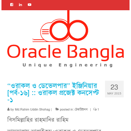
“ওরাকল ও ডেভেলপার” ইঞ্জিনিয়ার
23
[পর্ব-১৬] :: ওরাকল প্রজেক্ট কনসেপ্ট
MAY 2015
-১
by
Md.Rahim Uddin Shohag
|
posted in:
টেকটিউনস
|
1
বিসমিল্লাহির রাহমানির রাহিম