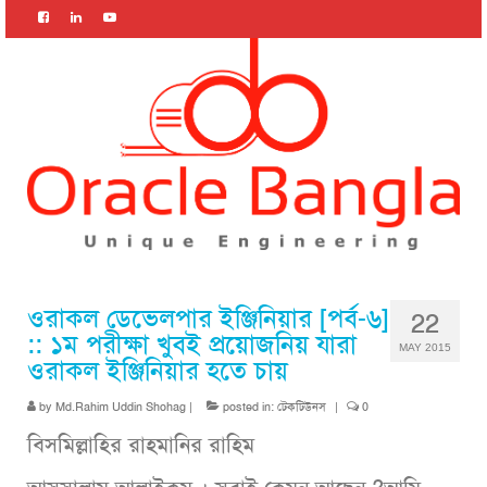
ওরাকল ডেভেলপার ইঞ্জিনিয়ার [পর্ব-৬]
22
:: ১ম পরীক্ষা খুবই প্রয়োজনিয় যারা
MAY 2015
ওরাকল ইঞ্জিনিয়ার হতে চায়
by
Md.Rahim Uddin Shohag
|
posted in:
টেকটিউনস
|
0
বিসমিল্লাহির রাহমানির রাহিম