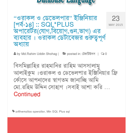
“ওরাকল ও ডেভেলপার” ইঞ্জিনিয়ার
23
[পর্ব-১৪] :: SQL*PLUS
MAY 2015
অপারেটর(যোগ,বিয়োগ,গুন,ভাগ) এর
ব‌্যবহার । ওরাকল ডেটাবেজর গুরুত্বপূর্ণ
অধ্যায়
by
Md.Rahim Uddin Shohag
|
posted in:
টেকটিউনস
|
0
বিসমিল্লাহির রাহমানির রাহিম আসসালামু
আলাইকুম ।ওরাকল ও ডেভেলপার ইঞ্জিনিয়ার ফ্রি
র্কোসে আপনাদের স্বাগতম জানাচ্ছি আমি
মো.রহিম উদ্দিন সোহাগ ।সবাই আশা করি …
Continued
arithematics operatior
,
Min SQl
,
Plus sql