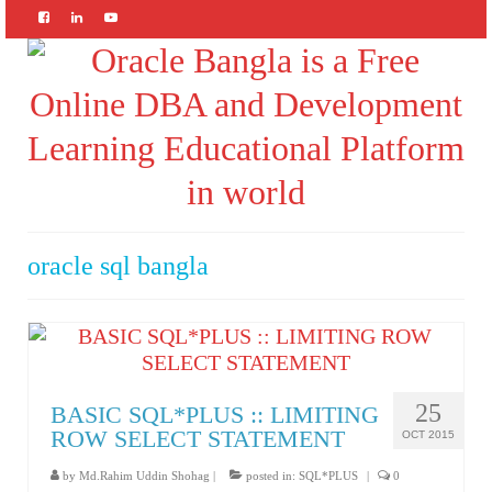
oracle sql bangla
25
BASIC SQL*PLUS :: LIMITING
ROW SELECT STATEMENT
OCT 2015
by
Md.Rahim Uddin Shohag
|
posted in:
SQL*PLUS
|
0