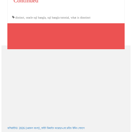
Continued
distinct
,
oracle sql bangla
,
sql bangla tutorial
,
what is dinstinct
কপিরাইট© 2026 [ওরাকল বাংলা] ,সাইট ডিজাইন করেছেন-মো:রহিম উদ্দিন সোহাগ